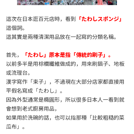
這次在日本逛百元店時，看到
「たわしスポンジ」
這個詞。
這其實是兩種清潔用品放在一起寫的分類名稱。
首先，
「たわし」原本是指「傳統的刷子」。
以前多半是用棕櫚纖維做成的，用來刷鍋子、地板
或流理台。
漢字寫作「束子」，不過現在大部分店家都直接用
平假名寫成「たわし」。
因為外型通常是橢圓形，所以很多日本人一看到就
會想到老式廚房用品，
如果用於洗碗的話，也可以指那種「比較粗糙的菜
瓜布」。