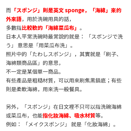
而
「スポンジ」則是英文 sponge，「海綿」來的
外來語
，用於洗碗用具的話，
多數指
比較軟的「海綿菜瓜布」
。
日本人平常洗碗時最常說的就是： 「スポンジで洗
う」 意思是「用菜瓜布洗」。
照片中的「たわしスポンジ」，其實就是「刷子、
海綿類商品區」的意思，
不一定是某個單一商品。
有些產品是粗糙材質，可以用來刷焦黑鍋底；有些
則是柔軟海綿，用來洗一般餐具。
另外，「スポンジ」在日文裡不只可以指洗碗海綿
或菜瓜布，也能
指化妝海綿、吸水材質
等。
例如： 「メイクスポンジ」 就是「化妝海綿」。