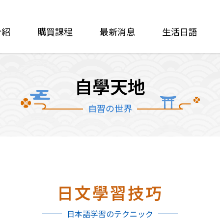
介紹
購買課程
最新消息
生活日語
自學天地
自習の世界
日文學習技巧
日本語学習のテクニック